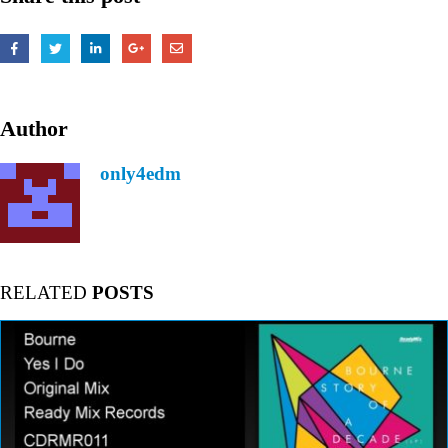
Author
only4edm
RELATED
POSTS