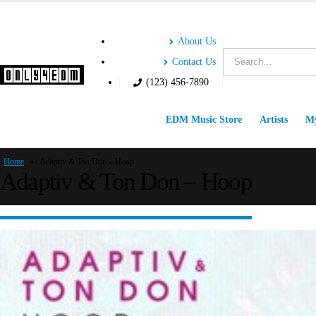
About Us
Contact Us
(123) 456-7890
EDM Music Store
Artists
My
Home
»
Adaptiv & Ton Don – Hoop
Adaptiv & Ton Don – Hoop