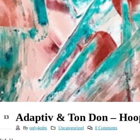
Adaptiv & Ton Don – Hoo
13
Sep
By
only4edm
Uncategorized
0 Comments