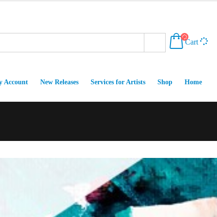
Cart
 Account
New Releases
Services for Artists
Shop
Home